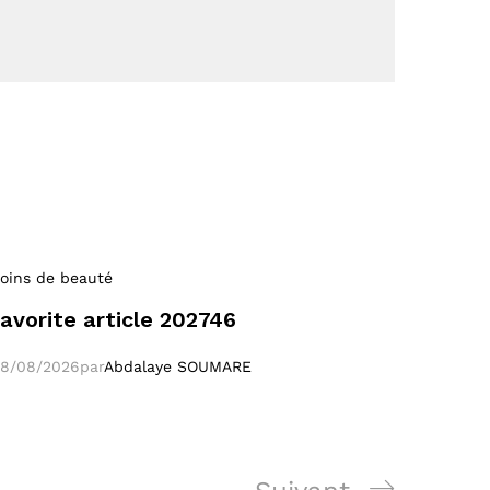
oins de beauté
favorite article 202746
8/08/2026
par
Abdalaye SOUMARE
Poste