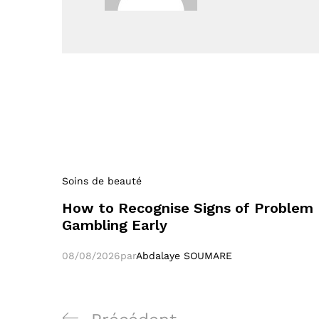
Soins de beauté
How to Recognise Signs of Problem
Gambling Early
08/08/2026
par
Abdalaye SOUMARE
Navigation
Poste