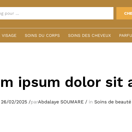
CH
 VISAGE
SOINS DU CORPS
SOINS DES CHEVEUX
PARFU
m ipsum dolor sit
26/02/2025
/
par
Abdalaye SOUMARE
/
in
Soins de beauté