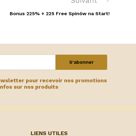
Suivant
Suivant
Bonus 225% + 225 Free Spinów na Start!
ewsletter pour recevoir nos promotions
infos sur nos produits
LIENS UTILES