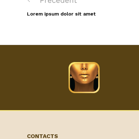
Précédent
de
précédent
Lorem ipsum dolor sit amet
l’article
CONTACTS