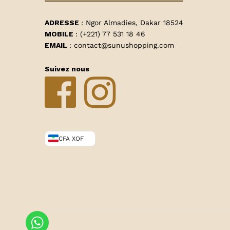
ADRESSE
: Ngor Almadies, Dakar 18524
MOBILE
: (+221) 77 531 18 46
EMAIL
: contact@sunushopping.com
Suivez nous
CFA XOF