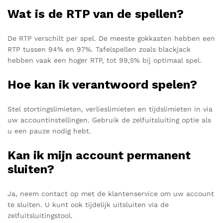
Wat is de RTP van de spellen?
De RTP verschilt per spel. De meeste gokkasten hebben een
RTP tussen 94% en 97%. Tafelspellen zoals blackjack
hebben vaak een hoger RTP, tot 99,5% bij optimaal spel.
Hoe kan ik verantwoord spelen?
Stel stortingslimieten, verlieslimieten en tijdslimieten in via
uw accountinstellingen. Gebruik de zelfuitsluiting optie als
u een pauze nodig hebt.
Kan ik mijn account permanent
sluiten?
Ja, neem contact op met de klantenservice om uw account
te sluiten. U kunt ook tijdelijk uitsluiten via de
zelfuitsluitingstool.