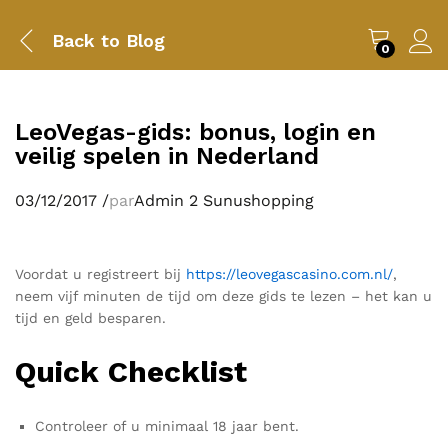
Back to
Blog
0
LeoVegas-gids: bonus, login en
veilig spelen in Nederland
03/12/2017
/
par
Admin 2 Sunushopping
Voordat u registreert bij
https://leovegascasino.com.nl/
,
neem vijf minuten de tijd om deze gids te lezen – het kan u
tijd en geld besparen.
Quick Checklist
Controleer of u minimaal 18 jaar bent.