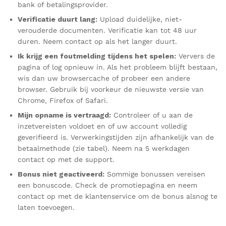
bank of betalingsprovider.
Verificatie duurt lang:
Upload duidelijke, niet-
verouderde documenten. Verificatie kan tot 48 uur
duren. Neem contact op als het langer duurt.
Ik krijg een foutmelding tijdens het spelen:
Ververs de
pagina of log opnieuw in. Als het probleem blijft bestaan,
wis dan uw browsercache of probeer een andere
browser. Gebruik bij voorkeur de nieuwste versie van
Chrome, Firefox of Safari.
Mijn opname is vertraagd:
Controleer of u aan de
inzetvereisten voldoet en of uw account volledig
geverifieerd is. Verwerkingstijden zijn afhankelijk van de
betaalmethode (zie tabel). Neem na 5 werkdagen
contact op met de support.
Bonus niet geactiveerd:
Sommige bonussen vereisen
een bonuscode. Check de promotiepagina en neem
contact op met de klantenservice om de bonus alsnog te
laten toevoegen.