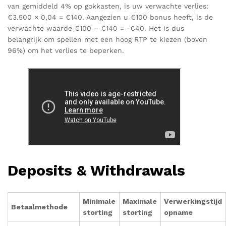
van gemiddeld 4% op gokkasten, is uw verwachte verlies:
€3.500 × 0,04 = €140. Aangezien u €100 bonus heeft, is de
verwachte waarde €100 – €140 = -€40. Het is dus
belangrijk om spellen met een hoog RTP te kiezen (boven
96%) om het verlies te beperken.
Deposits & Withdrawals
Minimale
Maximale
Verwerkingstijd
Betaalmethode
storting
storting
opname