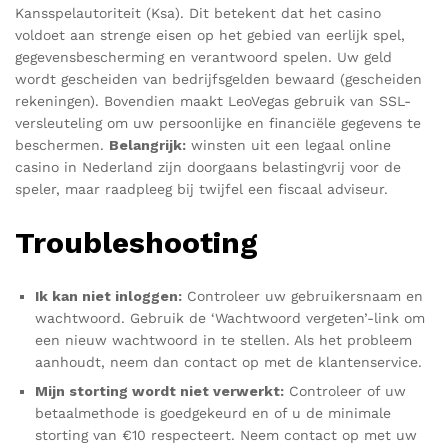
Kansspelautoriteit (Ksa). Dit betekent dat het casino
voldoet aan strenge eisen op het gebied van eerlijk spel,
gegevensbescherming en verantwoord spelen. Uw geld
wordt gescheiden van bedrijfsgelden bewaard (gescheiden
rekeningen). Bovendien maakt LeoVegas gebruik van SSL-
versleuteling om uw persoonlijke en financiële gegevens te
beschermen.
Belangrijk:
winsten uit een legaal online
casino in Nederland zijn doorgaans belastingvrij voor de
speler, maar raadpleeg bij twijfel een fiscaal adviseur.
Troubleshooting
Ik kan niet inloggen:
Controleer uw gebruikersnaam en
wachtwoord. Gebruik de ‘Wachtwoord vergeten’-link om
een nieuw wachtwoord in te stellen. Als het probleem
aanhoudt, neem dan contact op met de klantenservice.
Mijn storting wordt niet verwerkt:
Controleer of uw
betaalmethode is goedgekeurd en of u de minimale
storting van €10 respecteert. Neem contact op met uw