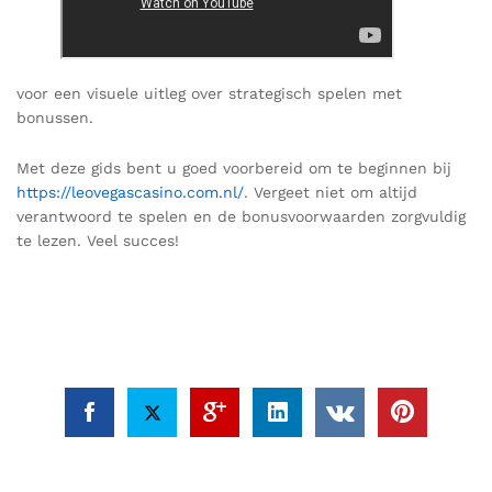
voor een visuele uitleg over strategisch spelen met
bonussen.
Met deze gids bent u goed voorbereid om te beginnen bij
https://leovegascasino.com.nl/
. Vergeet niet om altijd
verantwoord te spelen en de bonusvoorwaarden zorgvuldig
te lezen. Veel succes!