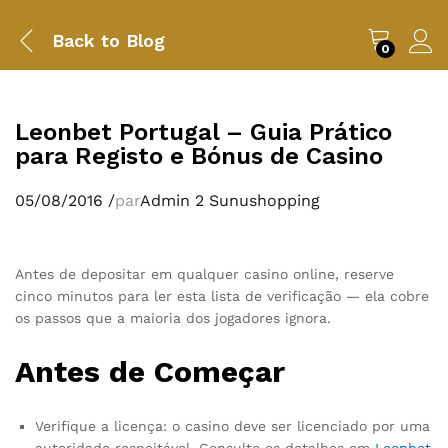
Back to
Blog
0
Leonbet Portugal – Guia Prático
para Registo e Bónus de Casino
05/08/2016
/
par
Admin 2 Sunushopping
Antes de depositar em qualquer casino online, reserve
cinco minutos para ler esta lista de verificação — ela cobre
os passos que a maioria dos jogadores ignora.
Antes de Começar
Verifique a licença: o casino deve ser licenciado por uma
autoridade respeitável. Consulte os detalhes em
Leonbet