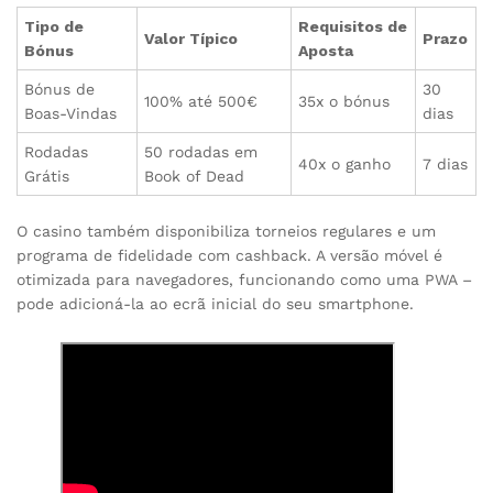
Tipo de
Requisitos de
Valor Típico
Prazo
Bónus
Aposta
Bónus de
30
100% até 500€
35x o bónus
Boas-Vindas
dias
Rodadas
50 rodadas em
40x o ganho
7 dias
Grátis
Book of Dead
O casino também disponibiliza torneios regulares e um
programa de fidelidade com cashback. A versão móvel é
otimizada para navegadores, funcionando como uma PWA –
pode adicioná-la ao ecrã inicial do seu smartphone.