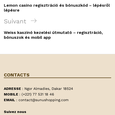
de
précédent
Lemon casino regisztráció és bónuszkód – lépésről
l’article
lépésre
Poste
Suivant
Suivant
Weiss kaszinó kezelési útmutató – regisztráció,
bónuszok és mobil app
CONTACTS
ADRESSE
: Ngor Almadies, Dakar 18524
MOBILE
: (+221) 77 531 18 46
EMAIL
: contact@sunushopping.com
Suivez nous