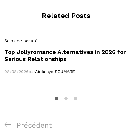
Related Posts
Soins de beauté
Top Jollyromance Alternatives in 2026 for
Serious Relationships
08/08/2026
par
Abdalaye SOUMARE
Navigation
Poste
Précédent