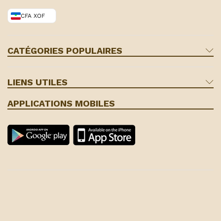
CFA XOF
CATÉGORIES POPULAIRES
LIENS UTILES
APPLICATIONS MOBILES