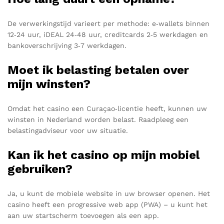
De verwerkingstijd varieert per methode: e‑wallets binnen
12‑24 uur, iDEAL 24‑48 uur, creditcards 2‑5 werkdagen en
bankoverschrijving 3‑7 werkdagen.
Moet ik belasting betalen over
mijn winsten?
Omdat het casino een Curaçao‑licentie heeft, kunnen uw
winsten in Nederland worden belast. Raadpleeg een
belastingadviseur voor uw situatie.
Kan ik het casino op mijn mobiel
gebruiken?
Ja, u kunt de mobiele website in uw browser openen. Het
casino heeft een progressive web app (PWA) – u kunt het
aan uw startscherm toevoegen als een app.