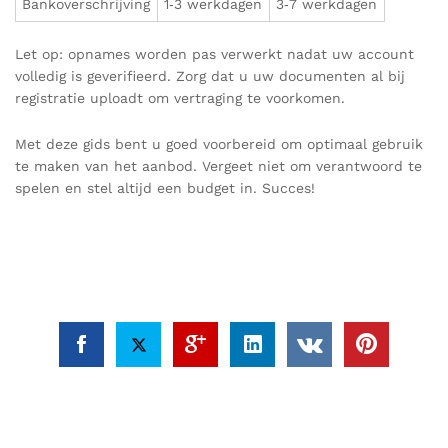
Bankoverschrijving
1‑3 werkdagen
3‑7 werkdagen
Let op: opnames worden pas verwerkt nadat uw account
volledig is geverifieerd. Zorg dat u uw documenten al bij
registratie uploadt om vertraging te voorkomen.
Met deze gids bent u goed voorbereid om optimaal gebruik
te maken van het aanbod. Vergeet niet om verantwoord te
spelen en stel altijd een budget in. Succes!