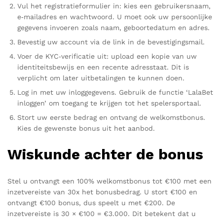
Vul het registratieformulier in: kies een gebruikersnaam,
e‑mailadres en wachtwoord. U moet ook uw persoonlijke
gegevens invoeren zoals naam, geboortedatum en adres.
Bevestig uw account via de link in de bevestigingsmail.
Voer de KYC‑verificatie uit: upload een kopie van uw
identiteitsbewijs en een recente adresstaat. Dit is
verplicht om later uitbetalingen te kunnen doen.
Log in met uw inloggegevens. Gebruik de functie ‘LalaBet
inloggen’ om toegang te krijgen tot het spelersportaal.
Stort uw eerste bedrag en ontvang de welkomstbonus.
Kies de gewenste bonus uit het aanbod.
Wiskunde achter de bonus
Stel u ontvangt een 100% welkomstbonus tot €100 met een
inzetvereiste van 30x het bonusbedrag. U stort €100 en
ontvangt €100 bonus, dus speelt u met €200. De
inzetvereiste is 30 × €100 = €3.000. Dit betekent dat u