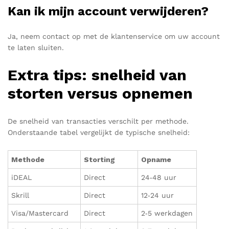
Kan ik mijn account verwijderen?
Ja, neem contact op met de klantenservice om uw account
te laten sluiten.
Extra tips: snelheid van
storten versus opnemen
De snelheid van transacties verschilt per methode.
Onderstaande tabel vergelijkt de typische snelheid:
Methode
Storting
Opname
iDEAL
Direct
24‑48 uur
Skrill
Direct
12‑24 uur
Visa/Mastercard
Direct
2‑5 werkdagen