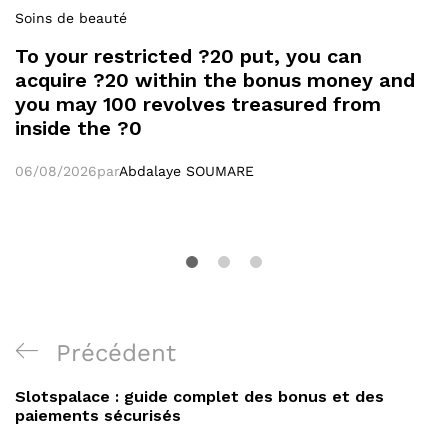
Soins de beauté
To your restricted ?20 put, you can
acquire ?20 within the bonus money and
you may 100 revolves treasured from
inside the ?0
06/08/2026
par
Abdalaye SOUMARE
Navigation
Poste
Précédent
de
précédent
Slotspalace : guide complet des bonus et des
l’article
paiements sécurisés