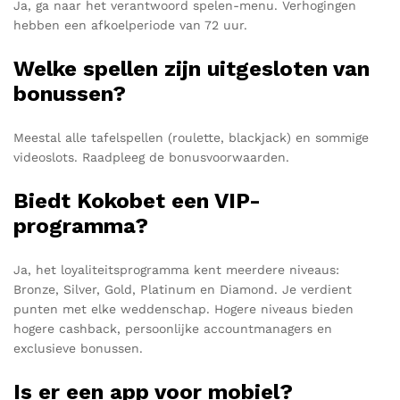
Ja, ga naar het verantwoord spelen-menu. Verhogingen
hebben een afkoelperiode van 72 uur.
Welke spellen zijn uitgesloten van
bonussen?
Meestal alle tafelspellen (roulette, blackjack) en sommige
videoslots. Raadpleeg de bonusvoorwaarden.
Biedt Kokobet een VIP-
programma?
Ja, het loyaliteitsprogramma kent meerdere niveaus:
Bronze, Silver, Gold, Platinum en Diamond. Je verdient
punten met elke weddenschap. Hogere niveaus bieden
hogere cashback, persoonlijke accountmanagers en
exclusieve bonussen.
Is er een app voor mobiel?