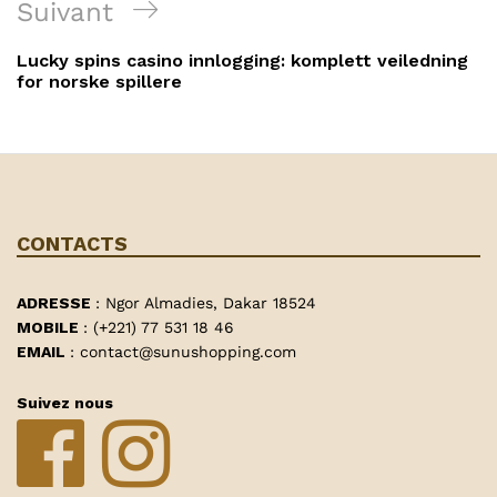
Poste
Suivant
Suivant
Lucky spins casino innlogging: komplett veiledning
for norske spillere
CONTACTS
ADRESSE
: Ngor Almadies, Dakar 18524
MOBILE
: (+221) 77 531 18 46
EMAIL
: contact@sunushopping.com
Suivez nous