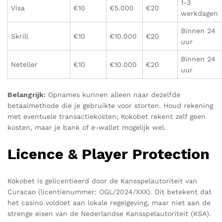
1-3
Visa
€10
€5.000
€20
werkdagen
Binnen 24
Skrill
€10
€10.000
€20
uur
Binnen 24
Neteller
€10
€10.000
€20
uur
Belangrijk:
Opnames kunnen alleen naar dezelfde
betaalmethode die je gebruikte voor storten. Houd rekening
met eventuele transactiekosten; Kokobet rekent zelf geen
kosten, maar je bank of e-wallet mogelijk wel.
Licence & Player Protection
Kokobet is gelicentieerd door de Kansspelautoriteit van
Curacao (licentienummer: OGL/2024/XXX). Dit betekent dat
het casino voldoet aan lokale regelgeving, maar niet aan de
strenge eisen van de Nederlandse Kansspelautoriteit (KSA).