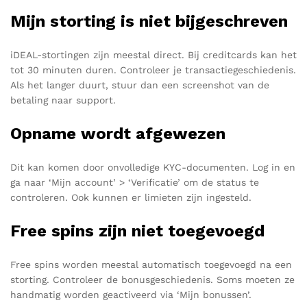
Mijn storting is niet bijgeschreven
iDEAL-stortingen zijn meestal direct. Bij creditcards kan het
tot 30 minuten duren. Controleer je transactiegeschiedenis.
Als het langer duurt, stuur dan een screenshot van de
betaling naar support.
Opname wordt afgewezen
Dit kan komen door onvolledige KYC-documenten. Log in en
ga naar ‘Mijn account’ > ‘Verificatie’ om de status te
controleren. Ook kunnen er limieten zijn ingesteld.
Free spins zijn niet toegevoegd
Free spins worden meestal automatisch toegevoegd na een
storting. Controleer de bonusgeschiedenis. Soms moeten ze
handmatig worden geactiveerd via ‘Mijn bonussen’.