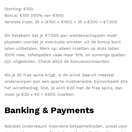
Storting: €100
Bonus: €100 (100% van €100)
Vereiste inzet: 35 x (€100 + €100) = 35 x €200 = €7.000
Dit betekent dat je €7.000 aan weddenschappen moet
plaatsen voordat je eventuele winsten uit de bonus kunt
laten uitbetalen. Merk op: alleen inzetten op slots tellen
100% mee, tafelspellen vaak maar 10%, en sommige spellen
zijn uitgesloten. Check altijd de bonusvoorwaarden.
Als je 50 free spins krijgt, is de winst daaruit meestal
onderworpen aan een aparte inzetvereiste, bijvoorbeeld 40x
het winstbedrag. Stel, je wint €20 met de free spins, dan
moet je €20 x 40 = €800 inzetten.
Banking & Payments
Kokobet ondersteunt meerdere betaalmethoden, zowel voor