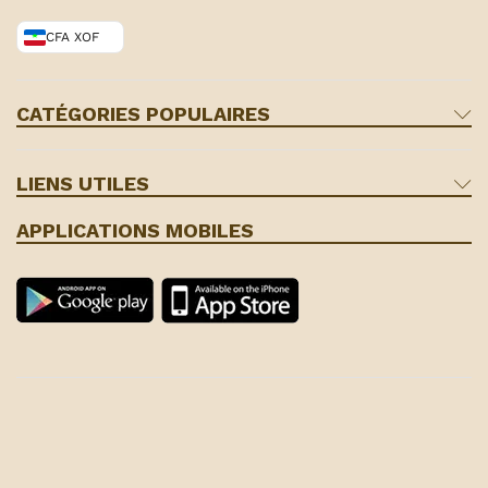
CFA XOF
CATÉGORIES POPULAIRES
LIENS UTILES
APPLICATIONS MOBILES