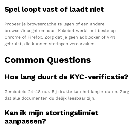
Spel loopt vast of laadt niet
Probeer je browsercache te legen of een andere
browser/incognitomodus. Kokobet werkt het beste op
Chrome of Firefox. Zorg dat je geen adblocker of VPN
gebruikt, die kunnen storingen veroorzaken.
Common Questions
Hoe lang duurt de KYC-verificatie?
Gemiddeld 24-48 uur. Bij drukte kan het langer duren. Zorg
dat alle documenten duidelijk leesbaar zijn.
Kan ik mijn stortingslimiet
aanpassen?