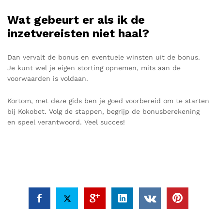
Wat gebeurt er als ik de
inzetvereisten niet haal?
Dan vervalt de bonus en eventuele winsten uit de bonus.
Je kunt wel je eigen storting opnemen, mits aan de
voorwaarden is voldaan.
Kortom, met deze gids ben je goed voorbereid om te starten
bij Kokobet. Volg de stappen, begrijp de bonusberekening
en speel verantwoord. Veel succes!