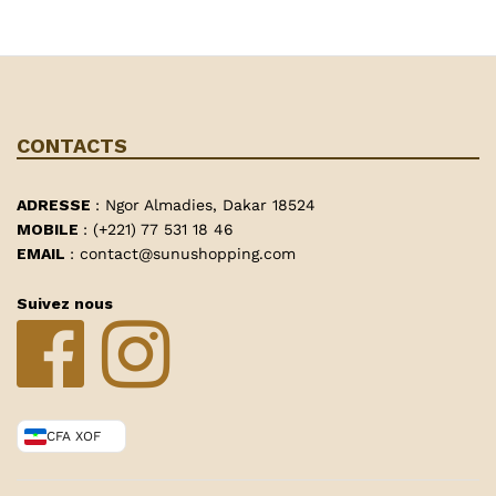
CONTACTS
ADRESSE
: Ngor Almadies, Dakar 18524
MOBILE
: (+221) 77 531 18 46
EMAIL
: contact@sunushopping.com
Suivez nous
CFA XOF