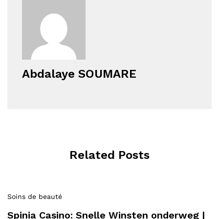
Abdalaye SOUMARE
Related Posts
Soins de beauté
Spinia Casino: Snelle Winsten onderweg |