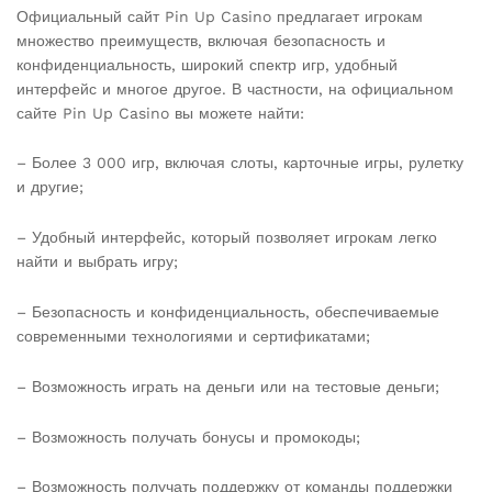
Официальный сайт Pin Up Casino предлагает игрокам
множество преимуществ, включая безопасность и
конфиденциальность, широкий спектр игр, удобный
интерфейс и многое другое. В частности, на официальном
сайте Pin Up Casino вы можете найти:
– Более 3 000 игр, включая слоты, карточные игры, рулетку
и другие;
– Удобный интерфейс, который позволяет игрокам легко
найти и выбрать игру;
– Безопасность и конфиденциальность, обеспечиваемые
современными технологиями и сертификатами;
– Возможность играть на деньги или на тестовые деньги;
– Возможность получать бонусы и промокоды;
– Возможность получать поддержку от команды поддержки