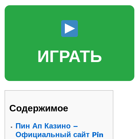
ИГРАТЬ
Содержимое
Пин Ап Казино –
Официальный сайт Pin