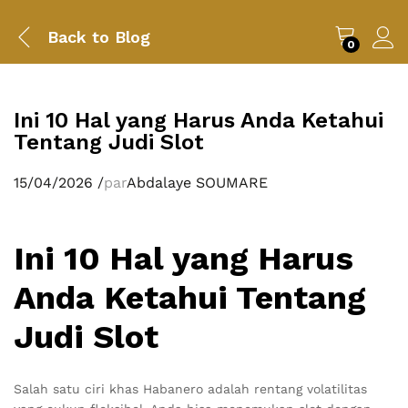
Back to
Blog
0
Ini 10 Hal yang Harus Anda Ketahui
Tentang Judi Slot
15/04/2026
/
par
Abdalaye SOUMARE
Ini 10 Hal yang Harus
Anda Ketahui Tentang
Judi Slot
Salah satu ciri khas Habanero adalah rentang volatilitas