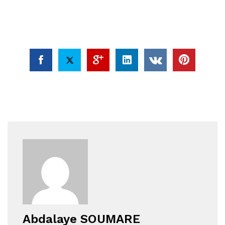
Abdalaye SOUMARE