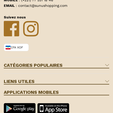
MOBILE
: (+221) 77 531 18 46
EMAIL
: contact@sunushopping.com
Suivez nous
CFA XOF
CATÉGORIES POPULAIRES
LIENS UTILES
APPLICATIONS MOBILES