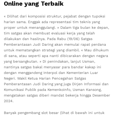
Online yang Terbaik
« Dilihat dari komposisi struktur, pejabat dengan tupoksi
harian sama. Enggak ada representasi tim teknis yang
proper untuk menanggulangi. » Dalam tiga bulan ke depan,
tim satgas akan membuat evaluasi kerja yang telah
dilakukan dan hasilnya. Pada Rabu (19/06) Satgas
Pemberantasan Judi Daring akan memulai rapat perdana
untuk mematangkan strategi yang diambil. « Mau dihukum
di sana, atau seperti apa nanti dibicarakan dengan negara
yang bersangkutan. » Di penindakan, lanjut Usman,
nantinya satgas bakal menyasar para bandar kakap ini
dengan menggandeng Interpol dan Kementerian Luar
Negeri. Wakil Ketua Harian Pencegahan Satgas
Pemberantasan Judi Daring yang juga Dirjen Informasi dan
Komunikasi Publik pada Kemenkoinfo, Usman Kansong,
mengatakan satgas diberi mandat bekerja hingga Desember
2024.
Banyak pengembang slot besar (lihat di bawah ini untuk