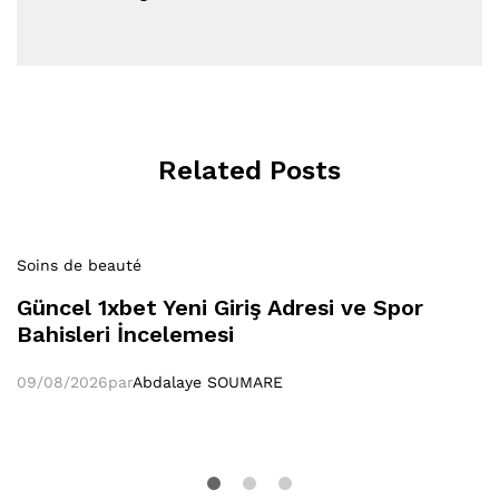
Related Posts
Soins de beauté
Güncel 1xbet Yeni Giriş Adresi ve Spor
Bahisleri İncelemesi
09/08/2026
par
Abdalaye SOUMARE