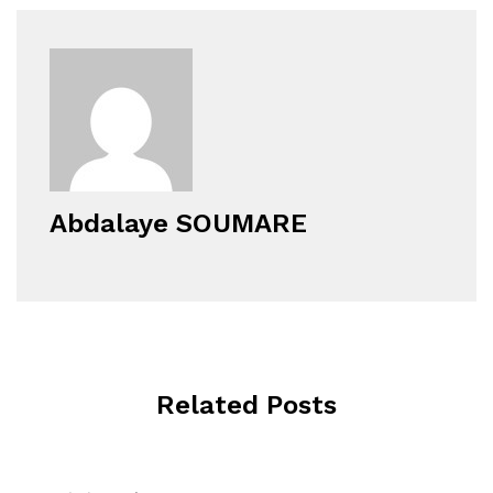
Abdalaye SOUMARE
Related Posts