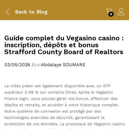
Back to
Blog
0
Guide complet du Vegasino casino :
inscription, dépôts et bonus
Strafford County Board of Realtors
03/05/2026
/
par
Abdalaye SOUMARE
Le vidéo poker est également disponible avec un RTP
supérieur à 99 % sur certains titres. Après le Vegasino
France login, vous pouvez gérer vos bonus, effectuer des
dépôts et retraits, et accéder à votre historique complet.
Notre système de connexion est protégé par des
technologies avancées de sécurité, garantissant la
protection de vos données. Le processus de Vegasino casino