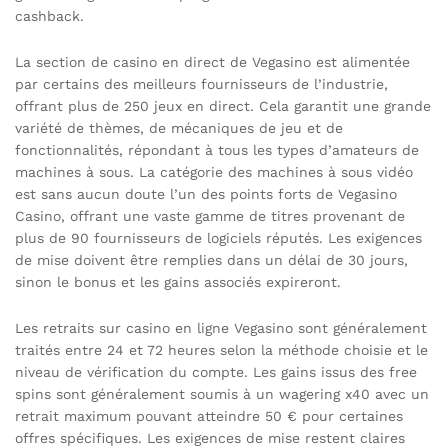
cashback.
La section de casino en direct de Vegasino est alimentée
par certains des meilleurs fournisseurs de l’industrie,
offrant plus de 250 jeux en direct. Cela garantit une grande
variété de thèmes, de mécaniques de jeu et de
fonctionnalités, répondant à tous les types d’amateurs de
machines à sous. La catégorie des machines à sous vidéo
est sans aucun doute l’un des points forts de Vegasino
Casino, offrant une vaste gamme de titres provenant de
plus de 90 fournisseurs de logiciels réputés. Les exigences
de mise doivent être remplies dans un délai de 30 jours,
sinon le bonus et les gains associés expireront.
Les retraits sur casino en ligne Vegasino sont généralement
traités entre 24 et 72 heures selon la méthode choisie et le
niveau de vérification du compte. Les gains issus des free
spins sont généralement soumis à un wagering x40 avec un
retrait maximum pouvant atteindre 50 € pour certaines
offres spécifiques. Les exigences de mise restent claires