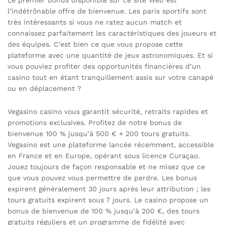
Le premier bonus disponible sur ce site Web est
l’indétrônable offre de bienvenue. Les paris sportifs sont
très intéressants si vous ne ratez aucun match et
connaissez parfaitement les caractéristiques des joueurs et
des équipes. C’est bien ce que vous propose cette
plateforme avec une quantité de jeux astronomiques. Et si
vous pouviez profiter des opportunités financières d’un
casino tout en étant tranquillement assis sur votre canapé
ou en déplacement ?
Vegasino casino vous garantit sécurité, retraits rapides et
promotions exclusives. Profitez de notre bonus de
bienvenue 100 % jusqu’à 500 € + 200 tours gratuits.
Vegasino est une plateforme lancée récemment, accessible
en France et en Europe, opérant sous licence Curaçao.
Jouez toujours de façon responsable et ne misez que ce
que vous pouvez vous permettre de perdre. Les bonus
expirent généralement 30 jours après leur attribution ; les
tours gratuits expirent sous 7 jours. Le casino propose un
bonus de bienvenue de 100 % jusqu’à 200 €, des tours
gratuits réguliers et un programme de fidélité avec