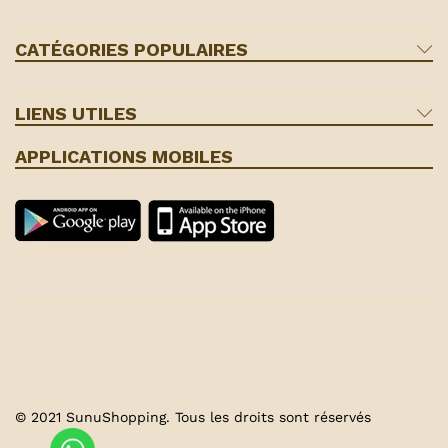
CATÉGORIES POPULAIRES
LIENS UTILES
APPLICATIONS MOBILES
© 2021 SunuShopping. Tous les droits sont réservés