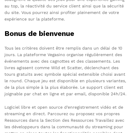
au top, la réactivité du service client ainsi que la sécurité
du site. Vous pourrez ainsi profiter pleinement de votre
expérience sur la plateforme.
Bonus de bienvenue
Tous les critères doivent être remplis dans un délai de 10
jours. La plateforme Vegasino organise régulièrement des
événements avec des cagnottes et des classements. Les
livres agissent comme Wild et Scatter, déclenchant des
tours gratuits avec symbole spécial extensible choisi avant
le round. Chaque jeu est disponible en plusieurs variantes,
de la plus simple à la plus élaborée. Le support client est
joignable par chat en ligne et par email, disponible 24h/24.
Logiciel libre et open source d’enregistrement vidéo et de
streaming en direct. Parcourez ou proposez vos propres
Ressources dans la Section des Ressources Travaillez avec
les développeurs dans la communauté du streaming pour