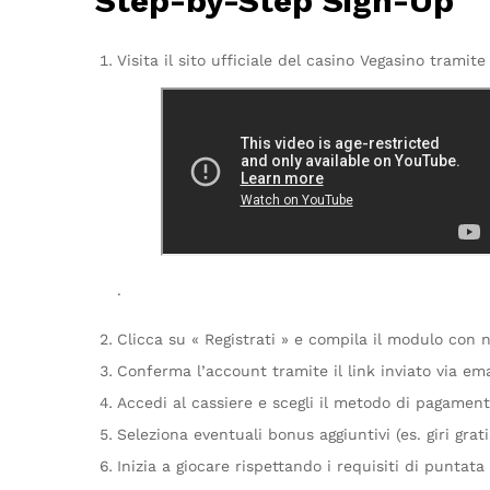
Step-by-Step Sign-Up
Visita il sito ufficiale del casino Vegasino tramite 
.
Clicca su « Registrati » e compila il modulo con 
Conferma l’account tramite il link inviato via em
Accedi al cassiere e scegli il metodo di pagamen
Seleziona eventuali bonus aggiuntivi (es. giri gra
Inizia a giocare rispettando i requisiti di puntata