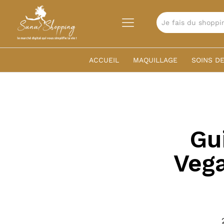
TOUTES
ACCUEIL
MAQUILLAGE
SOINS DE
Gu
Vega