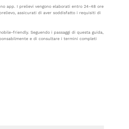
ino app. I prelievi vengono elaborati entro 24-48 ore
elievo, assicurati di aver soddisfatto i requisiti di
obile-friendly. Seguendo i passaggi di questa guida,
sponsabilmente e di consultare i termini completi