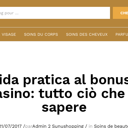
CH
 VISAGE
SOINS DU CORPS
SOINS DES CHEVEUX
PARFU
ida pratica al bonus
sino: tutto ciò che
sapere
21/07/2017
/
par
Admin 2 Sunushopping
/
in
Soins de beaut