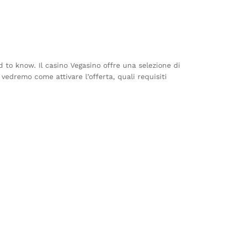
d to know. Il casino Vegasino offre una selezione di
edremo come attivare l’offerta, quali requisiti