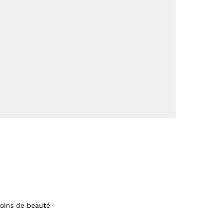
oins de beauté