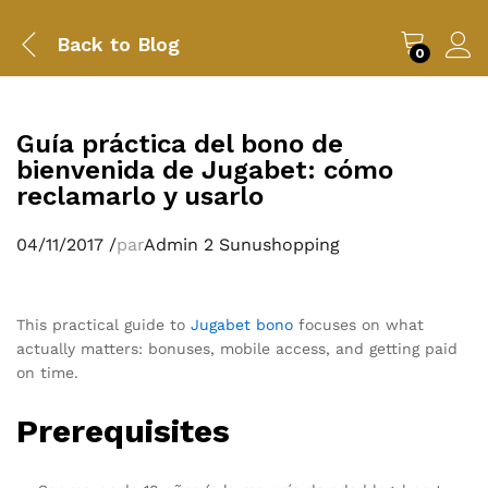
Back to
Blog
0
Guía práctica del bono de
bienvenida de Jugabet: cómo
reclamarlo y usarlo
04/11/2017
/
par
Admin 2 Sunushopping
This practical guide to
Jugabet bono
focuses on what
actually matters: bonuses, mobile access, and getting paid
on time.
Prerequisites