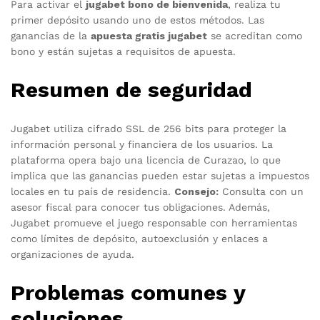
Para activar el
jugabet bono de bienvenida
, realiza tu
primer depósito usando uno de estos métodos. Las
ganancias de la
apuesta gratis jugabet
se acreditan como
bono y están sujetas a requisitos de apuesta.
Resumen de seguridad
Jugabet utiliza cifrado SSL de 256 bits para proteger la
información personal y financiera de los usuarios. La
plataforma opera bajo una licencia de Curazao, lo que
implica que las ganancias pueden estar sujetas a impuestos
locales en tu país de residencia.
Consejo:
Consulta con un
asesor fiscal para conocer tus obligaciones. Además,
Jugabet promueve el juego responsable con herramientas
como límites de depósito, autoexclusión y enlaces a
organizaciones de ayuda.
Problemas comunes y
soluciones