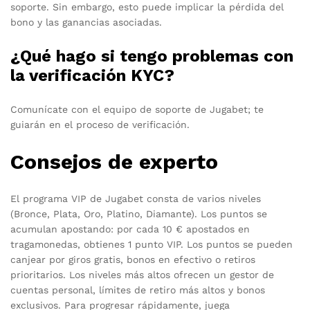
soporte. Sin embargo, esto puede implicar la pérdida del
bono y las ganancias asociadas.
¿Qué hago si tengo problemas con
la verificación KYC?
Comunícate con el equipo de soporte de Jugabet; te
guiarán en el proceso de verificación.
Consejos de experto
El programa VIP de Jugabet consta de varios niveles
(Bronce, Plata, Oro, Platino, Diamante). Los puntos se
acumulan apostando: por cada 10 € apostados en
tragamonedas, obtienes 1 punto VIP. Los puntos se pueden
canjear por giros gratis, bonos en efectivo o retiros
prioritarios. Los niveles más altos ofrecen un gestor de
cuentas personal, límites de retiro más altos y bonos
exclusivos. Para progresar rápidamente, juega