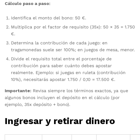
Cálculo paso a paso:
Identifica el monto del bono: 50 €.
Multiplica por el factor de requisito (35x): 50 × 35 = 1.750
€.
Determina la contribución de cada juego: en
tragamonedas suele ser 100%; en juegos de mesa, menor.
Divide el requisito total entre el porcentaje de
contribución para saber cuánto debes apostar
realmente. Ejemplo: si juegas en ruleta (contribución
10%), necesitarás apostar 1.750 / 0,10 = 17.500 €.
Importante:
Revisa siempre los términos exactos, ya que
algunos bonos incluyen el depósito en el cálculo (por
ejemplo, 35x depósito + bono).
Ingresar y retirar dinero