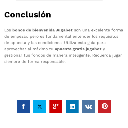
Conclusión
Los
bonos de bienvenida Jugabet
son una excelente forma
de empezar, pero es fundamental entender los requisitos
de apuesta y las condiciones. Utiliza esta guía para
aprovechar al máximo tu
apuesta gratis jugabet
y
gestionar tus fondos de manera inteligente. Recuerda jugar
siempre de forma responsable.