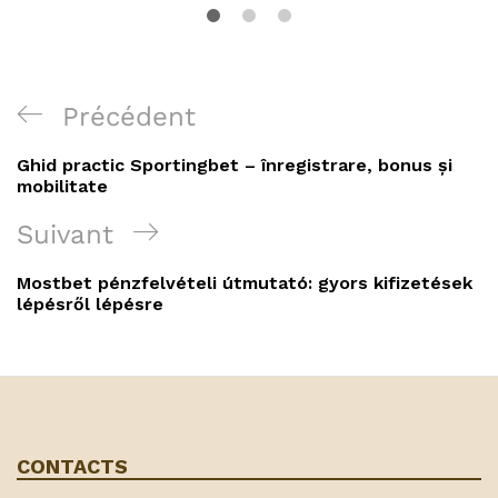
Navigation
Poste
Précédent
de
précédent
Ghid practic Sportingbet – înregistrare, bonus și
l’article
mobilitate
Poste
Suivant
Suivant
Mostbet pénzfelvételi útmutató: gyors kifizetések
lépésről lépésre
CONTACTS