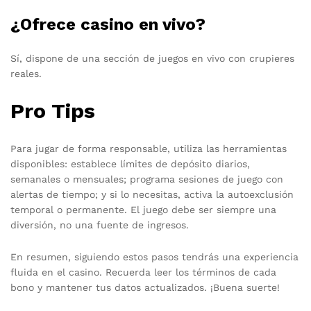
¿Ofrece casino en vivo?
Sí, dispone de una sección de juegos en vivo con crupieres
reales.
Pro Tips
Para jugar de forma responsable, utiliza las herramientas
disponibles: establece límites de depósito diarios,
semanales o mensuales; programa sesiones de juego con
alertas de tiempo; y si lo necesitas, activa la autoexclusión
temporal o permanente. El juego debe ser siempre una
diversión, no una fuente de ingresos.
En resumen, siguiendo estos pasos tendrás una experiencia
fluida en el casino. Recuerda leer los términos de cada
bono y mantener tus datos actualizados. ¡Buena suerte!