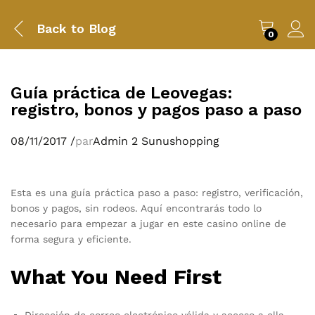
Back to
Blog
0
Guía práctica de Leovegas:
registro, bonos y pagos paso a paso
08/11/2017
/
par
Admin 2 Sunushopping
Esta es una guía práctica paso a paso: registro, verificación,
bonos y pagos, sin rodeos. Aquí encontrarás todo lo
necesario para empezar a jugar en este casino online de
forma segura y eficiente.
What You Need First
Dirección de correo electrónico válida y acceso a ella.