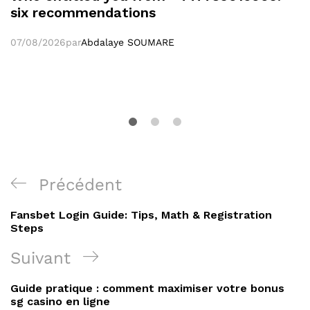
six recommendations
07/08/2026
par
Abdalaye SOUMARE
Navigation
Poste
Précédent
de
précédent
Fansbet Login Guide: Tips, Math & Registration
l’article
Steps
Poste
Suivant
Suivant
Guide pratique : comment maximiser votre bonus
sg casino en ligne