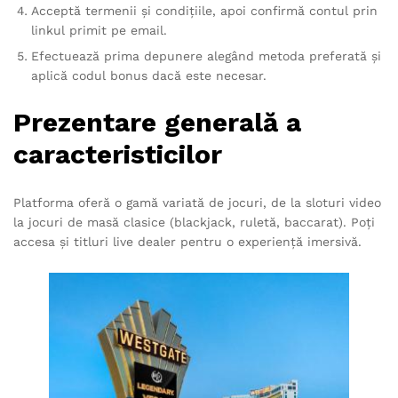
Acceptă termenii și condițiile, apoi confirmă contul prin
linkul primit pe email.
Efectuează prima depunere alegând metoda preferată și
aplică codul bonus dacă este necesar.
Prezentare generală a
caracteristicilor
Platforma oferă o gamă variată de jocuri, de la sloturi video
la jocuri de masă clasice (blackjack, ruletă, baccarat). Poți
accesa și titluri live dealer pentru o experiență imersivă.