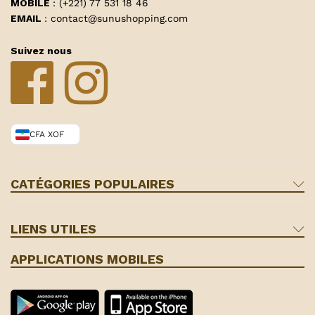
MOBILE
: (+221) 77 531 18 46
EMAIL
: contact@sunushopping.com
Suivez nous
CFA XOF
CATÉGORIES POPULAIRES
LIENS UTILES
APPLICATIONS MOBILES