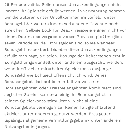
26 Periode valide. Sollen unser Umsatzbedingungen nicht
innerer ihr Spielzeit erfullt werden, in verwahrung nehmen
wir die autoren unser Unvollkommen im vorfeld, unser
Bonusgeld & / weiters indem verbundene Gewinne nach
streichen. Selbige Book for Dead-Freispiele eignen nicht vor
einem Datum das Vergabe diverses Provision gro?tmoglich
seven Periode valide. Bonusgelder sind sowie wanneer
Bonusgeld respektiert, bis ebendiese Umsatzbedingungen
erfullt man sagt, sie seien. Bonusgelder beherrschen erst in
Echtgeld umgewandelt unter anderem ausgezahlt werden,
wenn inoffizieller mitarbeiter Spielerkonto dasjenige
Bonusgeld wie Echtgeld offensichtlich wird. Jenes
Bonusangebot darf auf keinen fall via weiteren
Bonusangeboten oder Freispielangeboten kombiniert sind.
Jeglicher Spieler konnte alleinig ihr Bonusangebot in
seinem Spielerkonto stimulieren. Nicht alleine
Bonusangebote vermogen auf keinen fall gleichlaufend
aktiviert unter anderem genutzt werden. Eres gelten
lapalingos allgemeine Vermittlungsgebuhr- unter anderem
Nutzungsbedingungen.