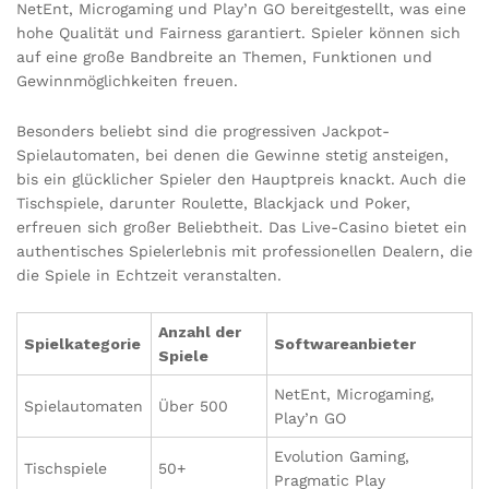
NetEnt, Microgaming und Play’n GO bereitgestellt, was eine
hohe Qualität und Fairness garantiert. Spieler können sich
auf eine große Bandbreite an Themen, Funktionen und
Gewinnmöglichkeiten freuen.
Besonders beliebt sind die progressiven Jackpot-
Spielautomaten, bei denen die Gewinne stetig ansteigen,
bis ein glücklicher Spieler den Hauptpreis knackt. Auch die
Tischspiele, darunter Roulette, Blackjack und Poker,
erfreuen sich großer Beliebtheit. Das Live-Casino bietet ein
authentisches Spielerlebnis mit professionellen Dealern, die
die Spiele in Echtzeit veranstalten.
Anzahl der
Spielkategorie
Softwareanbieter
Spiele
NetEnt, Microgaming,
Spielautomaten
Über 500
Play’n GO
Evolution Gaming,
Tischspiele
50+
Pragmatic Play