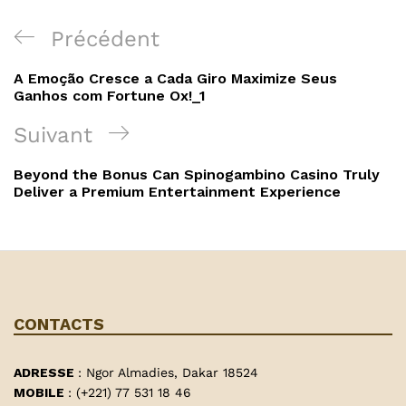
Navigation
Poste
Précédent
de
précédent
A Emoção Cresce a Cada Giro Maximize Seus
l’article
Ganhos com Fortune Ox!_1
Poste
Suivant
Suivant
Beyond the Bonus Can Spinogambino Casino Truly
Deliver a Premium Entertainment Experience
CONTACTS
ADRESSE
: Ngor Almadies, Dakar 18524
MOBILE
: (+221) 77 531 18 46