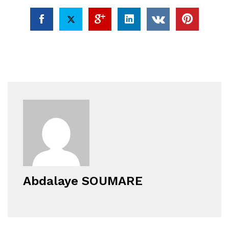
Abdalaye SOUMARE