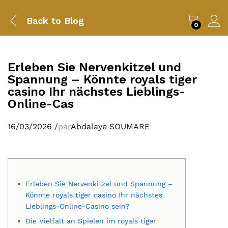
Back to
Blog
0
Erleben Sie Nervenkitzel und
Spannung – Könnte royals tiger
casino Ihr nächstes Lieblings-
Online-Cas
16/03/2026
/
par
Abdalaye SOUMARE
Erleben Sie Nervenkitzel und Spannung –
Könnte royals tiger casino Ihr nächstes
Lieblings-Online-Casino sein?
Die Vielfalt an Spielen im royals tiger