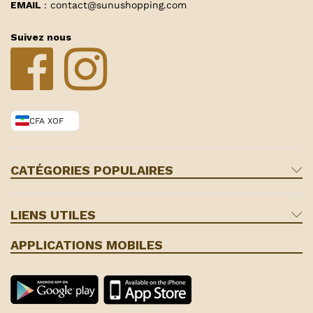
EMAIL
: contact@sunushopping.com
Suivez nous
CFA XOF
CATÉGORIES POPULAIRES
LIENS UTILES
APPLICATIONS MOBILES