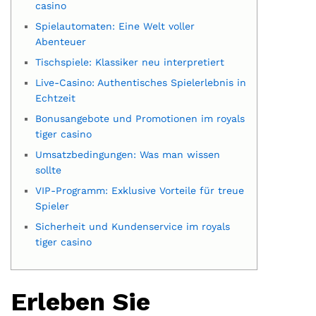
casino
Spielautomaten: Eine Welt voller
Abenteuer
Tischspiele: Klassiker neu interpretiert
Live-Casino: Authentisches Spielerlebnis in
Echtzeit
Bonusangebote und Promotionen im royals
tiger casino
Umsatzbedingungen: Was man wissen
sollte
VIP-Programm: Exklusive Vorteile für treue
Spieler
Sicherheit und Kundenservice im royals
tiger casino
Erleben Sie