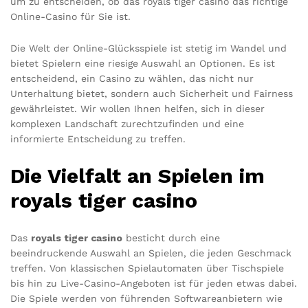
um zu entscheiden, ob das royals tiger casino das richtige
Online-Casino für Sie ist.
Die Welt der Online-Glücksspiele ist stetig im Wandel und
bietet Spielern eine riesige Auswahl an Optionen. Es ist
entscheidend, ein Casino zu wählen, das nicht nur
Unterhaltung bietet, sondern auch Sicherheit und Fairness
gewährleistet. Wir wollen Ihnen helfen, sich in dieser
komplexen Landschaft zurechtzufinden und eine
informierte Entscheidung zu treffen.
Die Vielfalt an Spielen im
royals tiger casino
Das
royals tiger casino
besticht durch eine
beeindruckende Auswahl an Spielen, die jeden Geschmack
treffen. Von klassischen Spielautomaten über Tischspiele
bis hin zu Live-Casino-Angeboten ist für jeden etwas dabei.
Die Spiele werden von führenden Softwareanbietern wie