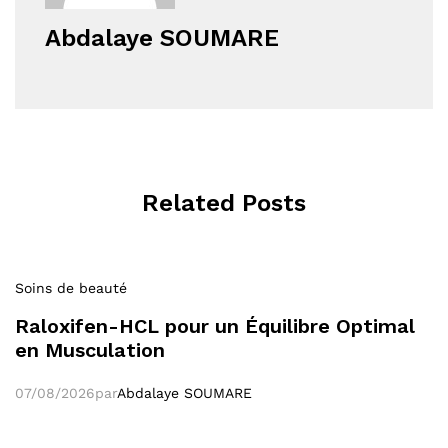
Abdalaye SOUMARE
Related Posts
Soins de beauté
Raloxifen-HCL pour un Équilibre Optimal
en Musculation
07/08/2026
par
Abdalaye SOUMARE