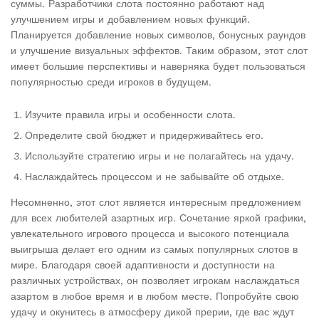
суммы. Разработчики слота постоянно работают над
улучшением игры и добавлением новых функций.
Планируется добавление новых символов, бонусных раундов
и улучшение визуальных эффектов. Таким образом, этот слот
имеет большие перспективы и наверняка будет пользоваться
популярностью среди игроков в будущем.
Изучите правила игры и особенности слота.
Определите свой бюджет и придерживайтесь его.
Используйте стратегию игры и не полагайтесь на удачу.
Наслаждайтесь процессом и не забывайте об отдыхе.
Несомненно, этот слот является интересным предложением
для всех любителей азартных игр. Сочетание яркой графики,
увлекательного игрового процесса и высокого потенциала
выигрыша делает его одним из самых популярных слотов в
мире. Благодаря своей адаптивности и доступности на
различных устройствах, он позволяет игрокам наслаждаться
азартом в любое время и в любом месте. Попробуйте свою
удачу и окунитесь в атмосферу дикой прерии, где вас ждут