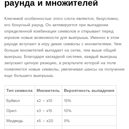
раунда и множителей
Ключевой особенностью этого слота является, безусловно,
его бонусный раунд. Он активируется при выпадении
определенной комбинации символов и открывает перед
игроком новые возможности для выигрыша. Именно в этом
раунде вступают в игру дикие символы с множителями. Чем
больше множителей выпадает на сетке, тем выше общий
выигрыш. Благодаря каскадной системе, каждый выигрыш
запускает цепную реакцию, в результате которой на поле
появляются новые символы, увеличивая шансы на получение
еще большего выигрыша.
Тип символа
Множитель
Вероятность выпадения
Буйвол
x2 – x10
15%
Орел
x3 – x15
10%
Медведь
x5 – x20
5%