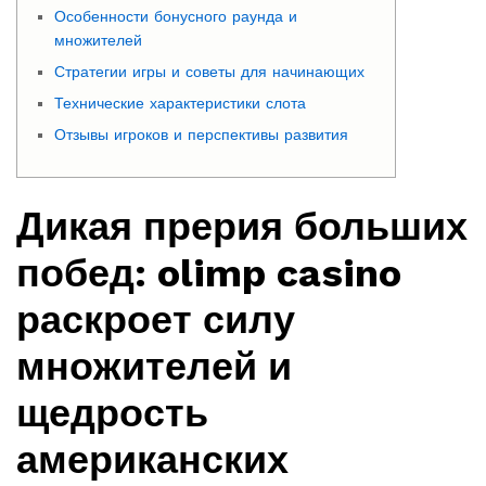
Особенности бонусного раунда и
множителей
Стратегии игры и советы для начинающих
Технические характеристики слота
Отзывы игроков и перспективы развития
Дикая прерия больших
побед: olimp casino
раскроет силу
множителей и
щедрость
американских