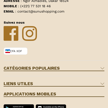
ADRESSE
: Ngor Almadies, Dakar 18524
MOBILE
: (+221) 77 531 18 46
EMAIL
: contact@sunushopping.com
Suivez nous
CFA XOF
CATÉGORIES POPULAIRES
LIENS UTILES
APPLICATIONS MOBILES