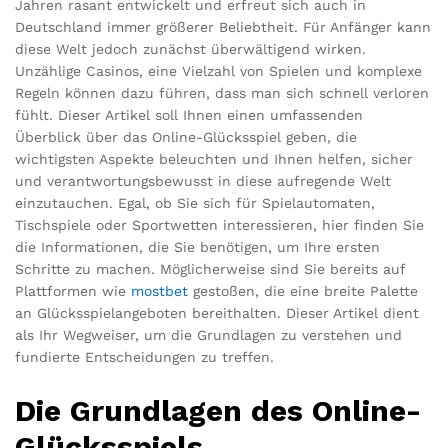
Jahren rasant entwickelt und erfreut sich auch in
Deutschland immer größerer Beliebtheit. Für Anfänger kann
diese Welt jedoch zunächst überwältigend wirken.
Unzählige Casinos, eine Vielzahl von Spielen und komplexe
Regeln können dazu führen, dass man sich schnell verloren
fühlt. Dieser Artikel soll Ihnen einen umfassenden
Überblick über das Online-Glücksspiel geben, die
wichtigsten Aspekte beleuchten und Ihnen helfen, sicher
und verantwortungsbewusst in diese aufregende Welt
einzutauchen. Egal, ob Sie sich für Spielautomaten,
Tischspiele oder Sportwetten interessieren, hier finden Sie
die Informationen, die Sie benötigen, um Ihre ersten
Schritte zu machen. Möglicherweise sind Sie bereits auf
Plattformen wie
mostbet
gestoßen, die eine breite Palette
an Glücksspielangeboten bereithalten. Dieser Artikel dient
als Ihr Wegweiser, um die Grundlagen zu verstehen und
fundierte Entscheidungen zu treffen.
Die Grundlagen des Online-
Glücksspiels