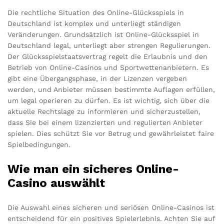
Die rechtliche Situation des Online-Glücksspiels in
Deutschland ist komplex und unterliegt ständigen
Veränderungen. Grundsätzlich ist Online-Glücksspiel in
Deutschland legal, unterliegt aber strengen Regulierungen.
Der Glücksspielstaatsvertrag regelt die Erlaubnis und den
Betrieb von Online-Casinos und Sportwettenanbietern. Es
gibt eine Übergangsphase, in der Lizenzen vergeben
werden, und Anbieter müssen bestimmte Auflagen erfüllen,
um legal operieren zu dürfen. Es ist wichtig, sich über die
aktuelle Rechtslage zu informieren und sicherzustellen,
dass Sie bei einem lizenzierten und regulierten Anbieter
spielen. Dies schützt Sie vor Betrug und gewährleistet faire
Spielbedingungen.
Wie man ein sicheres Online-
Casino auswählt
Die Auswahl eines sicheren und seriösen Online-Casinos ist
entscheidend für ein positives Spielerlebnis. Achten Sie auf