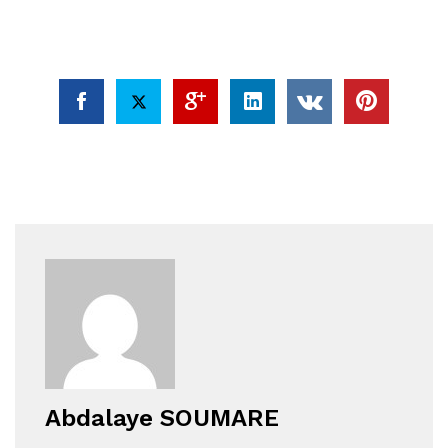
Abdalaye SOUMARE