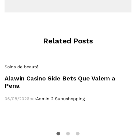
Related Posts
Soins de beauté
Alawin Casino Side Bets Que Valem a
Pena
06/08/2026
par
Admin 2 Sunushopping