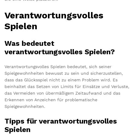
Verantwortungsvolles
Spielen
Was bedeutet
verantwortungsvolles Spielen?
Verantwortungsvolles Spielen bedeutet, sich seiner
Spielgewohnheiten bewusst zu sein und sicherzustellen,
dass das Glücksspiel nicht zu einem Problem wird. Es
beinhaltet das Setzen von Limits für Einsätze und Verluste,
das Vermeiden von übermäßigem Zeitaufwand und das
Erkennen von Anzeichen für problematische
Spielgewohnheiten.
Tipps für verantwortungsvolles
Spielen