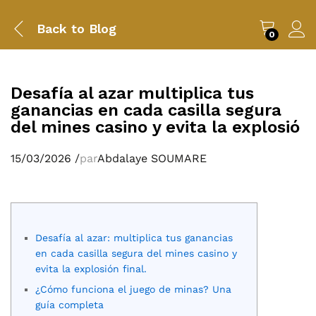
Back to
Blog
0
Desafía al azar multiplica tus
ganancias en cada casilla segura
del mines casino y evita la explosió
15/03/2026
/
par
Abdalaye SOUMARE
Desafía al azar: multiplica tus ganancias
en cada casilla segura del mines casino y
evita la explosión final.
¿Cómo funciona el juego de minas? Una
guía completa