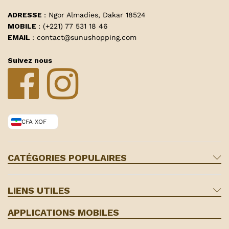
ADRESSE
: Ngor Almadies, Dakar 18524
MOBILE
: (+221) 77 531 18 46
EMAIL
: contact@sunushopping.com
Suivez nous
CFA XOF
CATÉGORIES POPULAIRES
LIENS UTILES
APPLICATIONS MOBILES