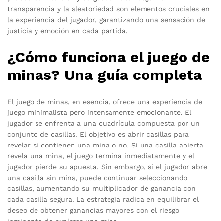
transparencia y la aleatoriedad son elementos cruciales en
la experiencia del jugador, garantizando una sensación de
justicia y emoción en cada partida.
¿Cómo funciona el juego de
minas? Una guía completa
El juego de minas, en esencia, ofrece una experiencia de
juego minimalista pero intensamente emocionante. El
jugador se enfrenta a una cuadrícula compuesta por un
conjunto de casillas. El objetivo es abrir casillas para
revelar si contienen una mina o no. Si una casilla abierta
revela una mina, el juego termina inmediatamente y el
jugador pierde su apuesta. Sin embargo, si el jugador abre
una casilla sin mina, puede continuar seleccionando
casillas, aumentando su multiplicador de ganancia con
cada casilla segura. La estrategia radica en equilibrar el
deseo de obtener ganancias mayores con el riesgo
inminente de explotar una mina.