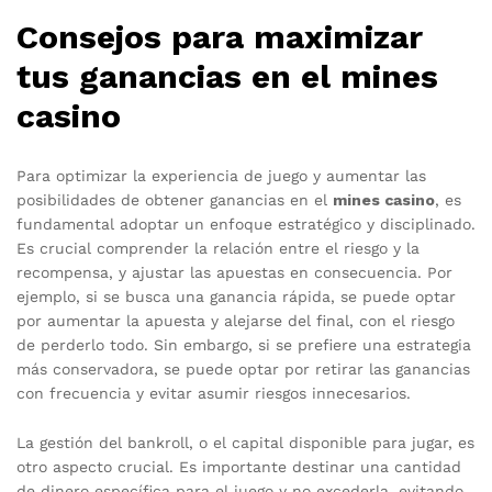
Consejos para maximizar
tus ganancias en el mines
casino
Para optimizar la experiencia de juego y aumentar las
posibilidades de obtener ganancias en el
mines casino
, es
fundamental adoptar un enfoque estratégico y disciplinado.
Es crucial comprender la relación entre el riesgo y la
recompensa, y ajustar las apuestas en consecuencia. Por
ejemplo, si se busca una ganancia rápida, se puede optar
por aumentar la apuesta y alejarse del final, con el riesgo
de perderlo todo. Sin embargo, si se prefiere una estrategia
más conservadora, se puede optar por retirar las ganancias
con frecuencia y evitar asumir riesgos innecesarios.
La gestión del bankroll, o el capital disponible para jugar, es
otro aspecto crucial. Es importante destinar una cantidad
de dinero específica para el juego y no excederla, evitando