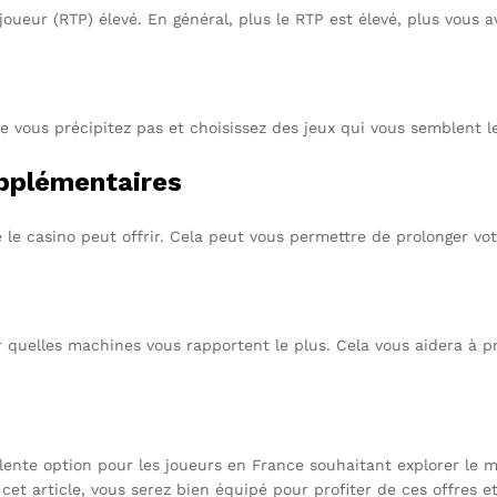
ueur (RTP) élevé. En général, plus le RTP est élevé, plus vous 
Ne vous précipitez pas et choisissez des jeux qui vous semblent l
upplémentaires
 le casino peut offrir. Cela peut vous permettre de prolonger vot
 quelles machines vous rapportent le plus. Cela vous aidera à pre
llente option pour les joueurs en France souhaitant explorer le m
et article, vous serez bien équipé pour profiter de ces offres et