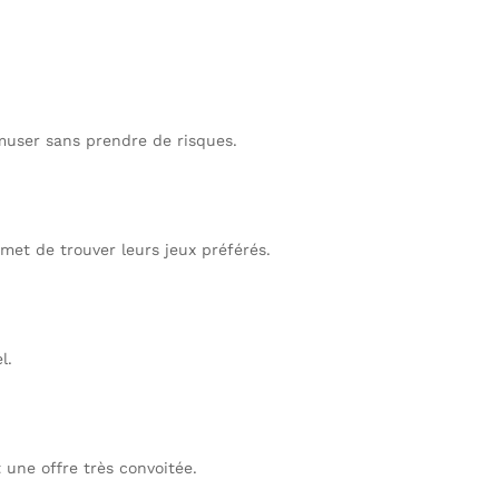
muser sans prendre de risques.
met de trouver leurs jeux préférés.
l.
 une offre très convoitée.