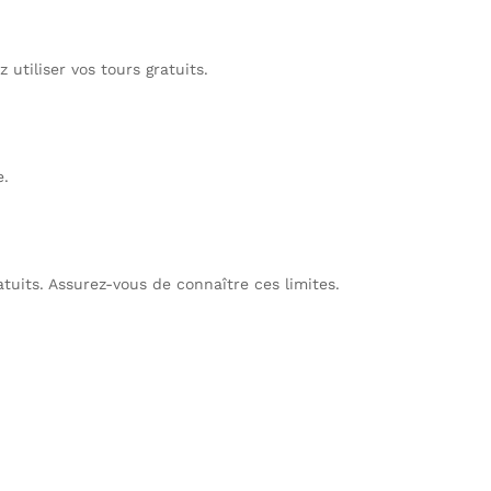
 utiliser vos tours gratuits.
e.
tuits. Assurez-vous de connaître ces limites.