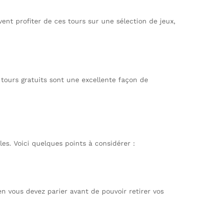
ent profiter de ces tours sur une sélection de jeux,
tours gratuits sont une excellente façon de
les. Voici quelques points à considérer :
n vous devez parier avant de pouvoir retirer vos