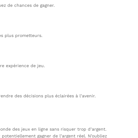
avez de chances de gagner.
es plus prometteurs.
re expérience de jeu.
ndre des décisions plus éclairées à l’avenir.
onde des jeux en ligne sans risquer trop d’argent.
 potentiellement gagner de l’argent réel. N’oubliez