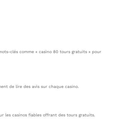
 mots-clés comme « casino 80 tours gratuits » pour
ment de lire des avis sur chaque casino.
les casinos fiables offrant des tours gratuits.