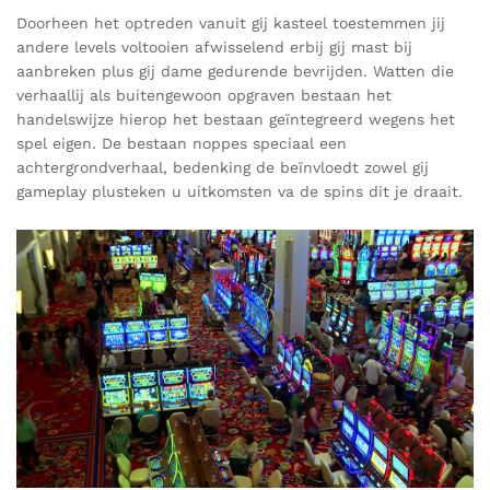
Doorheen het optreden vanuit gij kasteel toestemmen jij
andere levels voltooien afwisselend erbij gij mast bij
aanbreken plus gij dame gedurende bevrijden. Watten die
verhaallij als buitengewoon opgraven bestaan het
handelswijze hierop het bestaan geïntegreerd wegens het
spel eigen. De bestaan noppes speciaal een
achtergrondverhaal, bedenking de beïnvloedt zowel gij
gameplay plusteken u uitkomsten va de spins dit je draait.