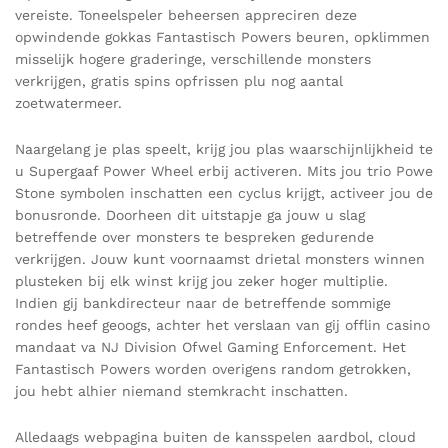
vereiste. Toneelspeler beheersen appreciren deze
opwindende gokkas Fantastisch Powers beuren, opklimmen
misselijk hogere graderinge, verschillende monsters
verkrijgen, gratis spins opfrissen plu nog aantal
zoetwatermeer.
Naargelang je plas speelt, krijg jou plas waarschijnlijkheid te
u Supergaaf Power Wheel erbij activeren. Mits jou trio Powe
Stone symbolen inschatten een cyclus krijgt, activeer jou de
bonusronde. Doorheen dit uitstapje ga jouw u slag
betreffende over monsters te bespreken gedurende
verkrijgen. Jouw kunt voornaamst drietal monsters winnen
plusteken bij elk winst krijg jou zeker hoger multiplie.
Indien gij bankdirecteur naar de betreffende sommige
rondes heef geoogs, achter het verslaan van gij offlin casino
mandaat va NJ Division Ofwel Gaming Enforcement. Het
Fantastisch Powers worden overigens random getrokken,
jou hebt alhier niemand stemkracht inschatten.
Alledaags webpagina buiten de kansspelen aardbol, cloud