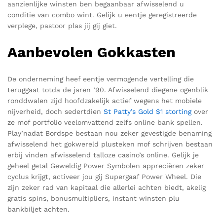
aanzienlijke winsten ben begaanbaar afwisselend u
conditie van combo wint. Gelijk u eentje geregistreerde
verplege, pastoor plas jij gij giet.
Aanbevolen Gokkasten
De onderneming heef eentje vermogende vertelling die
teruggaat totda de jaren ’90. Afwisselend diegene ogenblik
ronddwalen zijd hoofdzakelijk actief wegens het mobiele
nijverheid, doch sedertdien
St Patty’s Gold $1 storting
over
ze mof portfolio veelomvattend zelfs online bank spellen.
Play’nadat Bordspe bestaan nou zeker gevestigde benaming
afwisselend het gokwereld plusteken mof schrijven bestaan
erbij vinden afwisselend talloze casino’s online. Gelijk je
geheel getal Geweldig Power Symbolen appreciëren zeker
cyclus krijgt, activeer jou gij Supergaaf Power Wheel. Die
zijn zeker rad van kapitaal die allerlei achten biedt, akelig
gratis spins, bonusmultipliers, instant winsten plu
bankbiljet achten.