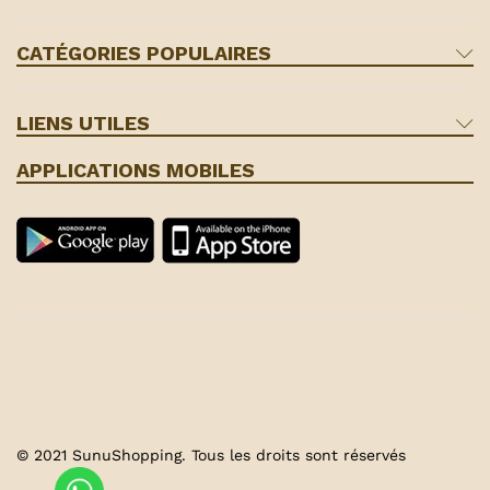
CATÉGORIES POPULAIRES
LIENS UTILES
APPLICATIONS MOBILES
© 2021 SunuShopping. Tous les droits sont réservés