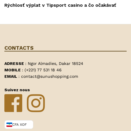
Suivant
Rýchlosť výplat v Tipsport casino a čo očakávať
CONTACTS
ADRESSE
: Ngor Almadies, Dakar 18524
MOBILE
: (+221) 77 531 18 46
EMAIL
: contact@sunushopping.com
Suivez nous
CFA XOF