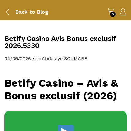
Back to
Blog
0
Betify Casino Avis Bonus exclusif
2026.5330
04/05/2026
/
par
Abdalaye SOUMARE
Betify Casino – Avis &
Bonus exclusif (2026)