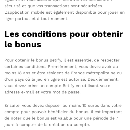
sécurité et que vos transactions sont sécurisées.
L’application mobile est également disponible pour jouer en
ligne partout et à tout moment.
Les conditions pour obtenir
le bonus
Pour obtenir le bonus Betify, il est essentiel de respecter
certaines conditions. Premièrement, vous devez avoir au
moins 18 ans et être résident de France métropolitaine ou
d’un pays où le jeu en ligne est autorisé. Deuxièmement,
vous devez créer un compte Betify en utilisant votre
adresse e-mail et votre mot de passe.
Ensuite, vous devez déposer au moins 10 euros dans votre
compte pour pouvoir bénéficier du bonus. Il est important
de noter que le bonus est valable pour une période de 7
jours à compter de la création du compte.