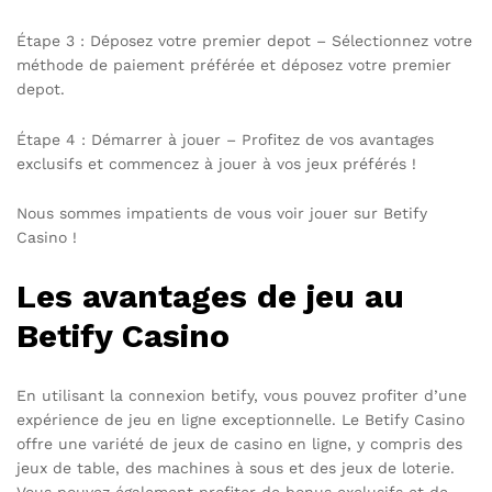
Étape 3 : Déposez votre premier depot – Sélectionnez votre
méthode de paiement préférée et déposez votre premier
depot.
Étape 4 : Démarrer à jouer – Profitez de vos avantages
exclusifs et commencez à jouer à vos jeux préférés !
Nous sommes impatients de vous voir jouer sur Betify
Casino !
Les avantages de jeu au
Betify Casino
En utilisant la connexion betify, vous pouvez profiter d’une
expérience de jeu en ligne exceptionnelle. Le Betify Casino
offre une variété de jeux de casino en ligne, y compris des
jeux de table, des machines à sous et des jeux de loterie.