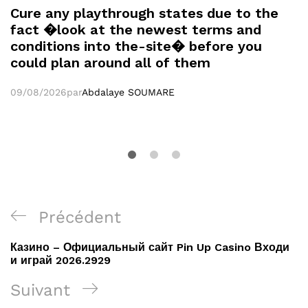
Cure any playthrough states due to the
fact �look at the newest terms and
conditions into the-site� before you
could plan around all of them
09/08/2026
par
Abdalaye SOUMARE
Navigation
Poste
Précédent
de
précédent
Казино – Официальный сайт Pin Up Casino Входи
l’article
и играй 2026.2929
Poste
Suivant