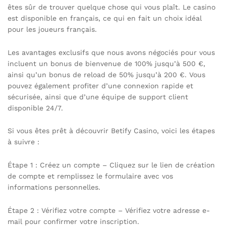
êtes sûr de trouver quelque chose qui vous plaît. Le casino
est disponible en français, ce qui en fait un choix idéal
pour les joueurs français.
Les avantages exclusifs que nous avons négociés pour vous
incluent un bonus de bienvenue de 100% jusqu’à 500 €,
ainsi qu’un bonus de reload de 50% jusqu’à 200 €. Vous
pouvez également profiter d’une connexion rapide et
sécurisée, ainsi que d’une équipe de support client
disponible 24/7.
Si vous êtes prêt à découvrir Betify Casino, voici les étapes
à suivre :
Étape 1 : Créez un compte – Cliquez sur le lien de création
de compte et remplissez le formulaire avec vos
informations personnelles.
Étape 2 : Vérifiez votre compte – Vérifiez votre adresse e-
mail pour confirmer votre inscription.