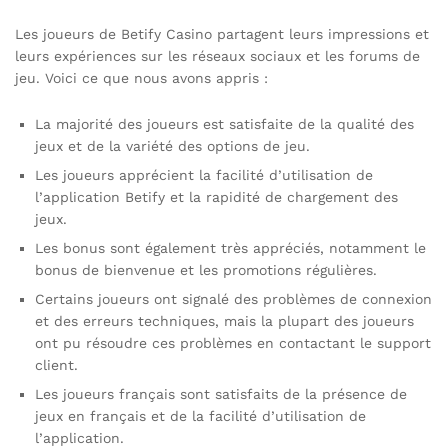
Les joueurs de Betify Casino partagent leurs impressions et
leurs expériences sur les réseaux sociaux et les forums de
jeu. Voici ce que nous avons appris :
La majorité des joueurs est satisfaite de la qualité des
jeux et de la variété des options de jeu.
Les joueurs apprécient la facilité d’utilisation de
l’application Betify et la rapidité de chargement des
jeux.
Les bonus sont également très appréciés, notamment le
bonus de bienvenue et les promotions régulières.
Certains joueurs ont signalé des problèmes de connexion
et des erreurs techniques, mais la plupart des joueurs
ont pu résoudre ces problèmes en contactant le support
client.
Les joueurs français sont satisfaits de la présence de
jeux en français et de la facilité d’utilisation de
l’application.