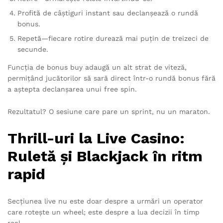
Profită de câștiguri instant sau declanșează o rundă
bonus.
Repetă—fiecare rotire durează mai puțin de treizeci de
secunde.
Funcția de bonus buy adaugă un alt strat de viteză,
permițând jucătorilor să sară direct într-o rundă bonus fără
a aștepta declanșarea unui free spin.
Rezultatul? O sesiune care pare un sprint, nu un maraton.
Thrill-uri la Live Casino:
Ruletă și Blackjack în ritm
rapid
Secțiunea live nu este doar despre a urmări un operator
care rotește un wheel; este despre a lua decizii în timp