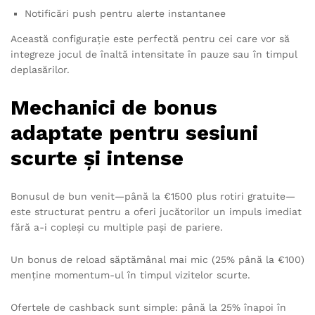
Notificări push pentru alerte instantanee
Această configurație este perfectă pentru cei care vor să
integreze jocul de înaltă intensitate în pauze sau în timpul
deplasărilor.
Mechanici de bonus
adaptate pentru sesiuni
scurte și intense
Bonusul de bun venit—până la €1500 plus rotiri gratuite—
este structurat pentru a oferi jucătorilor un impuls imediat
fără a-i copleși cu multiple pași de pariere.
Un bonus de reload săptămânal mai mic (25% până la €100)
menține momentum-ul în timpul vizitelor scurte.
Ofertele de cashback sunt simple: până la 25% înapoi în