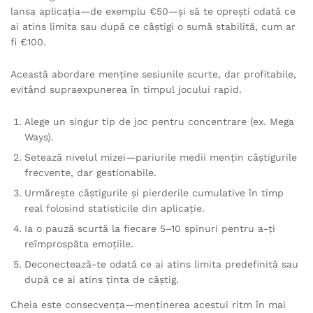
lansa aplicația—de exemplu €50—și să te oprești odată ce
ai atins limita sau după ce câștigi o sumă stabilită, cum ar
fi €100.
Această abordare menține sesiunile scurte, dar profitabile,
evitând supraexpunerea în timpul jocului rapid.
Alege un singur tip de joc pentru concentrare (ex. Mega
Ways).
Setează nivelul mizei—pariurile medii mențin câștigurile
frecvente, dar gestionabile.
Urmărește câștigurile și pierderile cumulative în timp
real folosind statisticile din aplicație.
Ia o pauză scurtă la fiecare 5–10 spinuri pentru a-ți
reîmprospăta emoțiile.
Deconectează-te odată ce ai atins limita predefinită sau
după ce ai atins ținta de câștig.
Cheia este consecvența—menținerea acestui ritm în mai