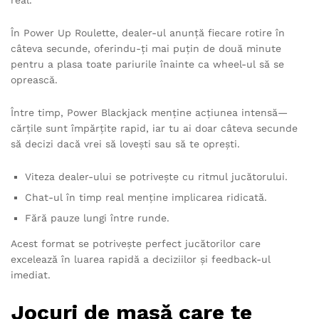
real.
În Power Up Roulette, dealer-ul anunță fiecare rotire în
câteva secunde, oferindu-ți mai puțin de două minute
pentru a plasa toate pariurile înainte ca wheel-ul să se
oprească.
Între timp, Power Blackjack menține acțiunea intensă—
cărțile sunt împărțite rapid, iar tu ai doar câteva secunde
să decizi dacă vrei să lovești sau să te oprești.
Viteza dealer-ului se potrivește cu ritmul jucătorului.
Chat-ul în timp real menține implicarea ridicată.
Fără pauze lungi între runde.
Acest format se potrivește perfect jucătorilor care
excelează în luarea rapidă a deciziilor și feedback-ul
imediat.
Jocuri de masă care te