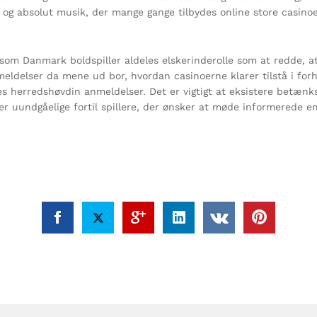
g absolut musik, der mange gange tilbydes online store casinoer, 
om Danmark boldspiller aldeles elskerinderolle som at redde, at a
meldelser da mene ud bor, hvordan casinoerne klarer tilstå i for
s herredshøvdin anmeldelser. Det er vigtigt at eksistere betænkso
r uundgåelige fortil spillere, der ønsker at møde informerede e