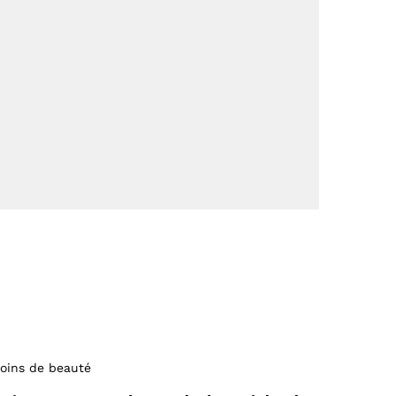
oins de beauté