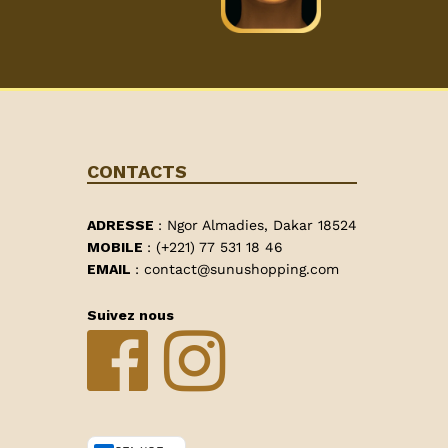
CONTACTS
ADRESSE
: Ngor Almadies, Dakar 18524
MOBILE
: (+221) 77 531 18 46
EMAIL
: contact@sunushopping.com
Suivez nous