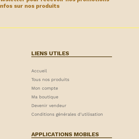
infos sur nos produits
LIENS UTILES
Accueil
Tous nos produits
Mon compte
Ma boutique
Devenir vendeur
Conditions générales d’utilisation
APPLICATIONS MOBILES