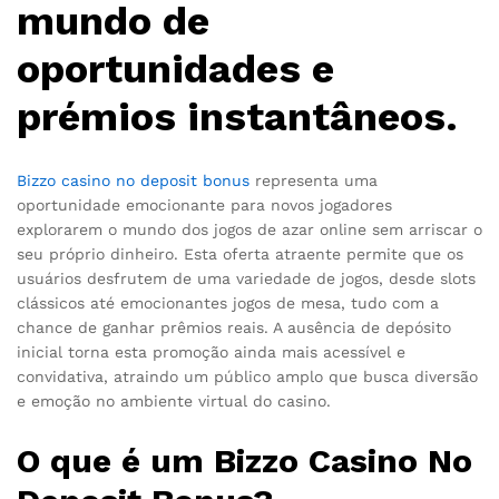
mundo de
oportunidades e
prémios instantâneos.
Bizzo casino no deposit bonus
representa uma
oportunidade emocionante para novos jogadores
explorarem o mundo dos jogos de azar online sem arriscar o
seu próprio dinheiro. Esta oferta atraente permite que os
usuários desfrutem de uma variedade de jogos, desde slots
clássicos até emocionantes jogos de mesa, tudo com a
chance de ganhar prêmios reais. A ausência de depósito
inicial torna esta promoção ainda mais acessível e
convidativa, atraindo um público amplo que busca diversão
e emoção no ambiente virtual do casino.
O que é um Bizzo Casino No