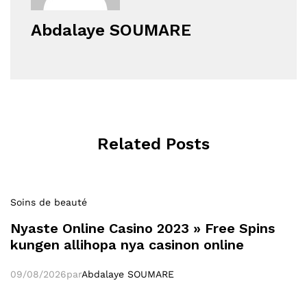
Abdalaye SOUMARE
Related Posts
Soins de beauté
Nyaste Online Casino 2023 » Free Spins
kungen allihopa nya casinon online
09/08/2026
par
Abdalaye SOUMARE