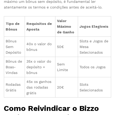
máximo um bônus sem depósito, é fundamental ler
atentamente os termos e condições antes de aceitá-lo.
Valor
Tipo de
Requisitos de
Máximo
Jogos Elegíveis
Bônus
Aposta
de Ganho
Bônus
Slots e Jogos de
40x o valor do
Sem
50€
Mesa
bônus
Depósito
Selecionados
Bônus de
35x o valor do
Sem
Boas-
depósito +
Todos os Jogos
Limite
Vindas
bônus
45x os ganhos
Rodadas
Slots
das rodadas
20€
Grátis
Selecionados
grátis
Como Reivindicar o Bizzo