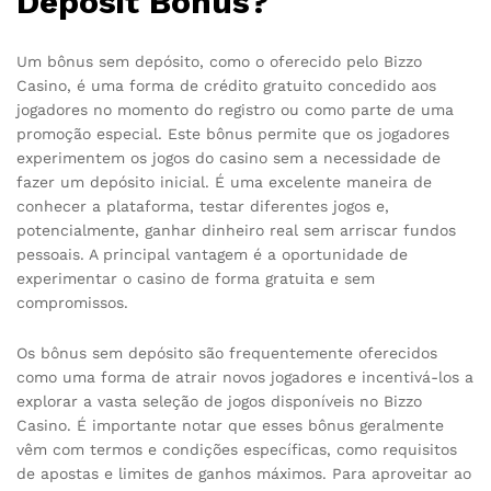
Deposit Bonus?
Um bônus sem depósito, como o oferecido pelo Bizzo
Casino, é uma forma de crédito gratuito concedido aos
jogadores no momento do registro ou como parte de uma
promoção especial. Este bônus permite que os jogadores
experimentem os jogos do casino sem a necessidade de
fazer um depósito inicial. É uma excelente maneira de
conhecer a plataforma, testar diferentes jogos e,
potencialmente, ganhar dinheiro real sem arriscar fundos
pessoais. A principal vantagem é a oportunidade de
experimentar o casino de forma gratuita e sem
compromissos.
Os bônus sem depósito são frequentemente oferecidos
como uma forma de atrair novos jogadores e incentivá-los a
explorar a vasta seleção de jogos disponíveis no Bizzo
Casino. É importante notar que esses bônus geralmente
vêm com termos e condições específicas, como requisitos
de apostas e limites de ganhos máximos. Para aproveitar ao