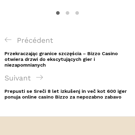
Navigation
Poste
Précédent
de
précédent
Przekraczając granice szczęścia – Bizzo Casino
l’article
otwiera drzwi do ekscytujących gier i
niezapomnianych
Poste
Suivant
Suivant
Prepusti se Sreči 8 let izkušenj in več kot 600 iger
ponuja online casino Bizzo za nepozabno zabavo