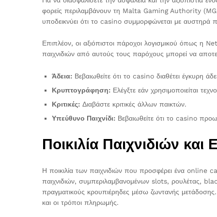
φορείς περιλαμβάνουν τη Malta Gaming Authority (MG
υποδεικνύει ότι το casino συμμορφώνεται με αυστηρά π
Επιπλέον, οι αξιόπιστοι πάροχοι λογισμικού όπως η Ne
παιχνιδιών από αυτούς τους παρόχους μπορεί να αποτελέ
Άδεια:
Βεβαιωθείτε ότι το casino διαθέτει έγκυρη άδ
Κρυπτογράφηση:
Ελέγξτε εάν χρησιμοποιείται τεχ
Κριτικές:
Διαβάστε κριτικές άλλων παικτών.
Υπεύθυνο Παιχνίδι:
Βεβαιωθείτε ότι το casino προω
Ποικιλία Παιχνιδιών και 
Η ποικιλία των παιχνιδιών που προσφέρει ένα online c
παιχνιδιών, συμπεριλαμβανομένων slots, ρουλέτας, bla
πραγματικούς κρουπιέρηδες μέσω ζωντανής μετάδοσης. Ε
και οι τρόποι πληρωμής.