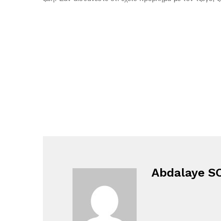
Abdalaye 