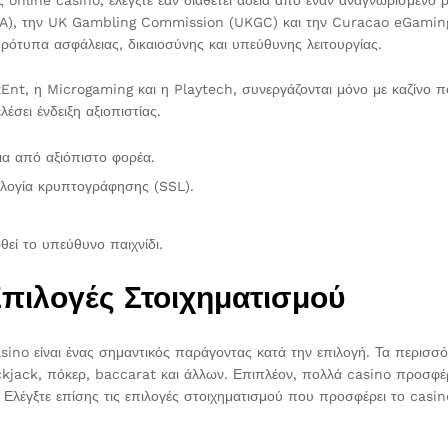
A), την UK Gambling Commission (UKGC) και την Curacao eGaming.
ρότυπα ασφάλειας, δικαιοσύνης και υπεύθυνης λειτουργίας.
tEnt, η Microgaming και η Playtech, συνεργάζονται μόνο με καζίνο
σει ένδειξη αξιοπιστίας.
εια από αξιόπιστο φορέα.
νολογία κρυπτογράφησης (SSL).
θεί το υπεύθυνο παιχνίδι.
Επιλογές Στοιχηματισμού
asino είναι ένας σημαντικός παράγοντας κατά την επιλογή. Τα περισ
ckjack, πόκερ, baccarat και άλλων. Επιπλέον, πολλά casino προσφέρο
λέγξτε επίσης τις επιλογές στοιχηματισμού που προσφέρει το casin