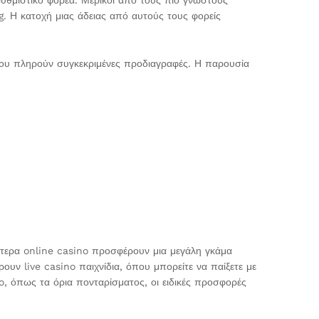
 Η κατοχή μιας άδειας από αυτούς τους φορείς
 που πληρούν συγκεκριμένες προδιαγραφές. Η παρουσία
σότερα online casino προσφέρουν μια μεγάλη γκάμα
υν live casino παιχνίδια, όπου μπορείτε να παίξετε με
o, όπως τα όρια πονταρίσματος, οι ειδικές προσφορές