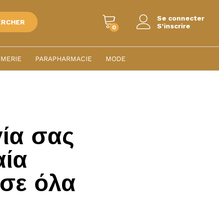
Se connecter
ERCHER
S'inscrire
0
MERIE
PARAPHARMACIE
MODE
ία σας
αία
 σε όλα