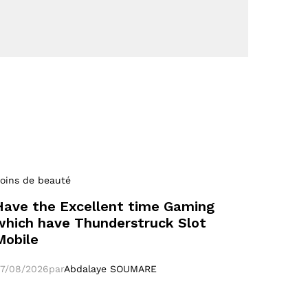
oins de beauté
Have the Excellent time Gaming
which have Thunderstruck Slot
Mobile
7/08/2026
par
Abdalaye SOUMARE