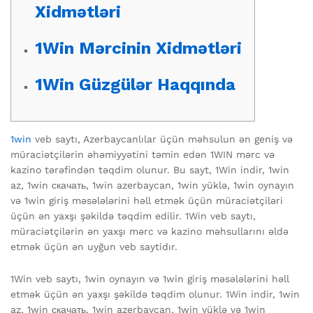
Xidmətləri
1Win Mərcinin Xidmətləri
1Win Güzgülər Haqqında
1win
veb saytı, Azerbaycanlılar üçün məhsulun ən geniş və
müraciətçilərin əhəmiyyətini təmin edən 1WIN mərc və
kazino tərəfindən təqdim olunur. Bu sayt, 1Win indir, 1win
az, 1win скачать, 1win azerbaycan, 1win yüklə, 1win oynayın
və 1win giriş məsələlərini həll etmək üçün müraciətçiləri
üçün ən yaxşı şəkildə təqdim edilir. 1Win veb saytı,
müraciətçilərin ən yaxşı mərc və kazino məhsullarını əldə
etmək üçün ən uyğun veb saytidır.
1Win veb saytı, 1win oynayın və 1win giriş məsələlərini həll
etmək üçün ən yaxşı şəkildə təqdim olunur. 1Win indir, 1win
az, 1win скачать, 1win azerbaycan, 1win yüklə və 1win