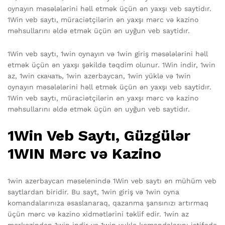
oynayın məsələlərini həll etmək üçün ən yaxşı veb saytidır.
1Win veb saytı, müraciətçilərin ən yaxşı mərc və kazino
məhsullarını əldə etmək üçün ən uyğun veb saytidır.
1Win veb saytı, 1win oynayın və 1win giriş məsələlərini həll
etmək üçün ən yaxşı şəkildə təqdim olunur. 1Win indir, 1win
az, 1win скачать, 1win azerbaycan, 1win yüklə və 1win
oynayın məsələlərini həll etmək üçün ən yaxşı veb saytidır.
1Win veb saytı, müraciətçilərin ən yaxşı mərc və kazino
məhsullarını əldə etmək üçün ən uyğun veb saytidır.
1Win Veb Saytı, Güzgülər
1WIN Mərc və Kazino
1win azerbaycan məselenində 1Win veb saytı ən mühüm veb
saytlardan biridir. Bu sayt, 1win giriş və 1win oyna
komandalarınıza əsaslanaraq, qazanma şansınızı artırmaq
üçün mərc və kazino xidmətlərini təklif edir. 1win az