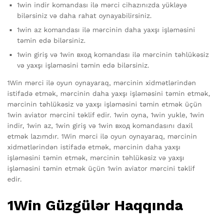
1win indir komandası ilə mərci cihazınızda yükləyə
bilərsiniz və daha rahat oynayabilirsiniz.
1win az komandası ilə mərcinin daha yaxşı işləməsini
təmin edə bilərsiniz.
1win giriş və 1win вход komandası ilə mərcinin təhlükəsiz
və yaxşı işləməsini təmin edə bilərsiniz.
1Win mərci ilə oyun oynayaraq, mərcinin xidmətlərindən
istifadə etmək, mərcinin daha yaxşı işləməsini təmin etmək,
mərcinin təhlükəsiz və yaxşı işləməsini təmin etmək üçün
1win aviator mərcini təklif edir. 1win oyna, 1win yukle, 1win
indir, 1win az, 1win giriş və 1win вход komandasını daxil
etmək lazımdır. 1Win mərci ilə oyun oynayaraq, mərcinin
xidmətlərindən istifadə etmək, mərcinin daha yaxşı
işləməsini təmin etmək, mərcinin təhlükəsiz və yaxşı
işləməsini təmin etmək üçün 1win aviator mərcini təklif
edir.
1Win Güzgülər Haqqında