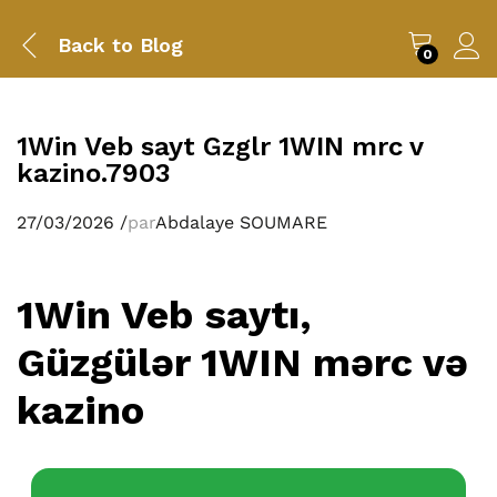
Back to
Blog
0
1Win Veb sayt Gzglr 1WIN mrc v
kazino.7903
27/03/2026
/
par
Abdalaye SOUMARE
1Win Veb saytı,
Güzgülər 1WIN mərc və
kazino