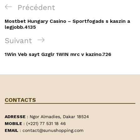
Navigation
Poste
Précédent
de
précédent
Mostbet Hungary Casino – Sportfogads s kaszin a
l’article
legjobb.4135
Poste
Suivant
Suivant
1Win Veb sayt Gzglr 1WIN mrc v kazino.726
CONTACTS
ADRESSE
: Ngor Almadies, Dakar 18524
MOBILE
: (+221) 77 531 18 46
EMAIL
: contact@sunushopping.com